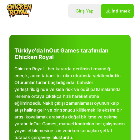
Giriş Yap
İndirmek
Türkiye'da InOut Games tarafından
Chicken Royal
Chicken Royal'i, her kararda gerilimin tırmandığı
enerjik, adım tabanlı bir ritim etrafında şekillendirdik.
Oturumlar turlar başladığında, bahisler
yerleştirildiğinde ve kısa risk ve ödül patlamalarında
ilerleme ortaya çıktıkça hızlı hareket etme
eğilimindedir. Nakit çıkışı zamanlaması oyunun kalp
atışı haline gelir ve bir sonucu kilitlemek ile ekstra bir
artışı kovalamak arasında doğal bir itme ve çekme
yaratır. InOut Games, manuel kontrolün her çalışmanın
yayını etkilemesine izin verirken sonuçları şeffaf
tutacak çerçeveyi oluşturdu.