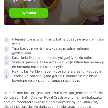
Ayrıntılar
₺ terimleriyle istenen maruz kalma düzeyine uyan bir hisse
seçin.
Tura başlayın ve risk arttıkça adım adım ilerlemeyi
gözlemleyin.
Koşu ilerledikçe artan potansiyel getiriyi takip edin.
Sonucu güvence altına almak için koşu bitmeden herhangi
bir noktada nakit çıkışı tetikleyin.
Nakit çıkışı tetiklenmeden koşu sona ererse tur kaybedilir.
Tercihe ve son sonuçlara göre bir sonraki tur için hisse
boyutunu ve çıkış zamanlamasını ayarlayın.
Oturum ister hızlı çıkışları ister uzun süreli çalışmaları hedeflesin
döngü aynı kalır. Chicken Royal Crash oyunu hem muhafazakar
hem de maceracı sekansları destekleyerek oyuncuların kısa,
düşük riskli çıkışlar ve daha uzun itmeler arasında geçiş