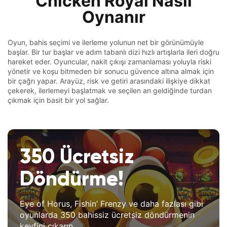
Chicken Royal Nasıl
Oynanır
Oyun, bahis seçimi ve ilerleme yolunun net bir görünümüyle
başlar. Bir tur başlar ve adım tabanlı dizi hızlı artışlarla ileri doğru
hareket eder. Oyuncular, nakit çıkışı zamanlaması yoluyla riski
yönetir ve koşu bitmeden bir sonucu güvence altına almak için
bir çağrı yapar. Arayüz, risk ve getiri arasındaki ilişkiye dikkat
çekerek, ilerlemeyi başlatmak ve seçilen an geldiğinde turdan
çıkmak için basit bir yol sağlar.
350 Ücretsiz
Döndürme!
Eye of Horus, Fishin’ Frenzy ve daha fazlası gibi
oyunlarda 350 bahissiz ücretsiz döndürmenin
keyfini çıkarın.