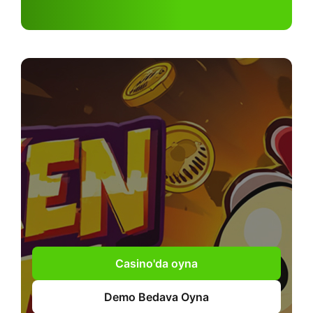
Casino'da oyna
Demo Bedava Oyna