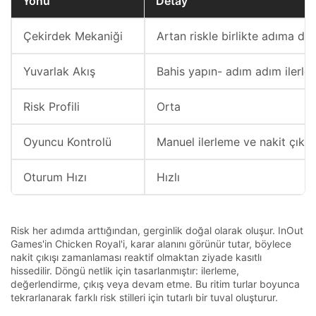
Yönü
Detay
Çekirdek Mekaniği
Artan riskle birlikte adıma day
Yuvarlak Akış
Bahis yapın- adım adım ilerley
Risk Profili
Orta
Oyuncu Kontrolü
Manuel ilerleme ve nakit çıkı
Oturum Hızı
Hızlı
Risk her adımda arttığından, gerginlik doğal olarak oluşur. InOut
Games'in Chicken Royal'i, karar alanını görünür tutar, böylece
nakit çıkışı zamanlaması reaktif olmaktan ziyade kasıtlı
hissedilir. Döngü netlik için tasarlanmıştır: ilerleme,
değerlendirme, çıkış veya devam etme. Bu ritim turlar boyunca
tekrarlanarak farklı risk stilleri için tutarlı bir tuval oluşturur.