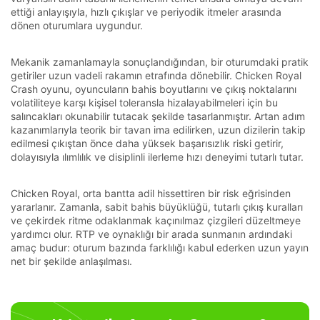
ettiği anlayışıyla, hızlı çıkışlar ve periyodik itmeler arasında
dönen oturumlara uygundur.
Mekanik zamanlamayla sonuçlandığından, bir oturumdaki pratik
getiriler uzun vadeli rakamın etrafında dönebilir. Chicken Royal
Crash oyunu, oyuncuların bahis boyutlarını ve çıkış noktalarını
volatiliteye karşı kişisel toleransla hizalayabilmeleri için bu
salıncakları okunabilir tutacak şekilde tasarlanmıştır. Artan adım
kazanımlarıyla teorik bir tavan ima edilirken, uzun dizilerin takip
edilmesi çıkıştan önce daha yüksek başarısızlık riski getirir,
dolayısıyla ılımlılık ve disiplinli ilerleme hızı deneyimi tutarlı tutar.
Chicken Royal, orta bantta adil hissettiren bir risk eğrisinden
yararlanır. Zamanla, sabit bahis büyüklüğü, tutarlı çıkış kuralları
ve çekirdek ritme odaklanmak kaçınılmaz çizgileri düzeltmeye
yardımcı olur. RTP ve oynaklığı bir arada sunmanın ardındaki
amaç budur: oturum bazında farklılığı kabul ederken uzun yayın
net bir şekilde anlaşılması.