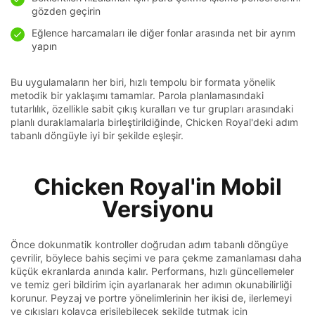
gözden geçirin
Eğlence harcamaları ile diğer fonlar arasında net bir ayrım
yapın
Bu uygulamaların her biri, hızlı tempolu bir formata yönelik
metodik bir yaklaşımı tamamlar. Parola planlamasındaki
tutarlılık, özellikle sabit çıkış kuralları ve tur grupları arasındaki
planlı duraklamalarla birleştirildiğinde, Chicken Royal'deki adım
tabanlı döngüyle iyi bir şekilde eşleşir.
Chicken Royal'in Mobil
Versiyonu
Önce dokunmatik kontroller doğrudan adım tabanlı döngüye
çevrilir, böylece bahis seçimi ve para çekme zamanlaması daha
küçük ekranlarda anında kalır. Performans, hızlı güncellemeler
ve temiz geri bildirim için ayarlanarak her adımın okunabilirliği
korunur. Peyzaj ve portre yönelimlerinin her ikisi de, ilerlemeyi
ve çıkışları kolayca erişilebilecek şekilde tutmak için